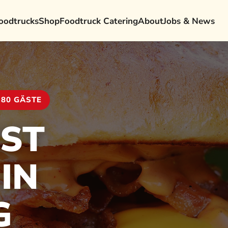
oodtrucks
Shop
Foodtruck Catering
About
Jobs & News
 80 GÄSTE
ST
IN
G