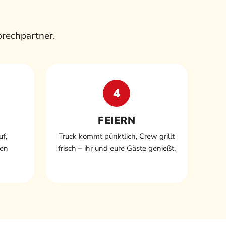
prechpartner.
4
FEIERN
f,
Truck kommt pünktlich, Crew grillt
den
frisch – ihr und eure Gäste genießt.