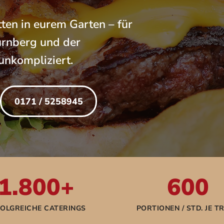
ten in eurem Garten – für
ürnberg und der
unkompliziert.
0171 / 5258945
1.800+
600
OLGREICHE CATERINGS
PORTIONEN / STD. JE T