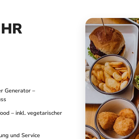
IHR
er Generator –
uss
ood – inkl. vegetarischer
tung und Service