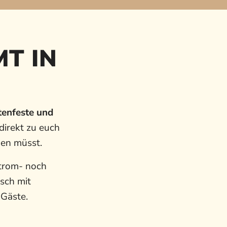
T IN
tenfeste und
direkt zu euch
hen müsst.
Strom- noch
sch mit
 Gäste.