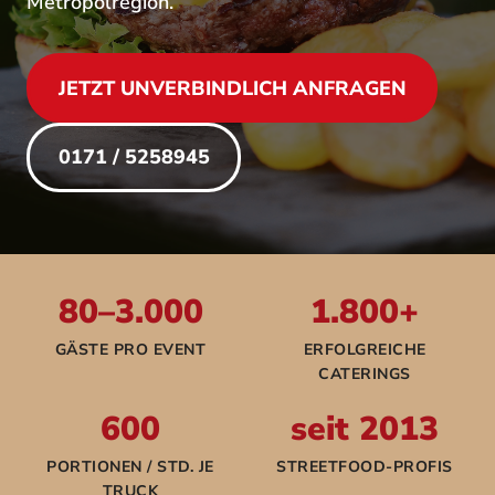
Metropolregion.
JETZT UNVERBINDLICH ANFRAGEN
0171 / 5258945
80–3.000
1.800+
GÄSTE PRO EVENT
ERFOLGREICHE
CATERINGS
600
seit 2013
PORTIONEN / STD. JE
STREETFOOD-PROFIS
TRUCK