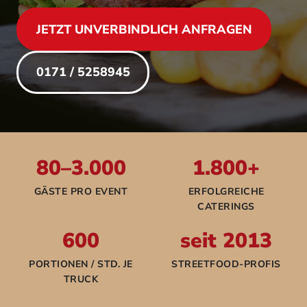
JETZT UNVERBINDLICH ANFRAGEN
0171 / 5258945
80–3.000
1.800+
GÄSTE PRO EVENT
ERFOLGREICHE
CATERINGS
600
seit 2013
PORTIONEN / STD. JE
STREETFOOD-PROFIS
TRUCK